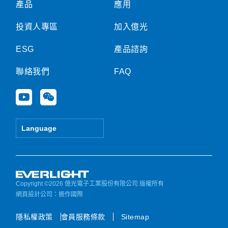
產品
應用
投資人專區
加入億光
ESG
產品諮詢
聯絡我們
FAQ
Y
W
o
e
u
i
t
x
Language
u
i
b
n
e
Copyright ©2026 億光電子工業股份有限公司 版權所有
網頁設計公司
：振作國際
隱私權政策
會員服務條款
Sitemap