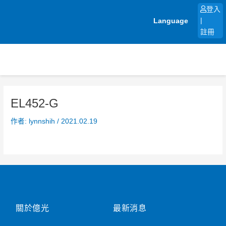
跳
登入
至
Language
|
主
註冊
要
內
容
EL452-G
作者:
lynnshih
/
2021.02.19
關於億光
最新消息