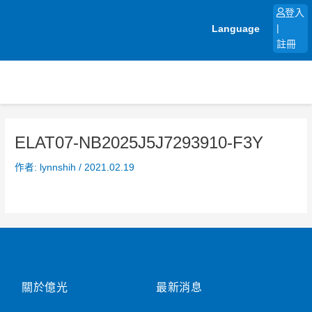
跳
登入
至
Language
|
主
註冊
要
內
容
ELAT07-NB2025J5J7293910-F3Y
作者:
lynnshih
/
2021.02.19
關於億光
最新消息