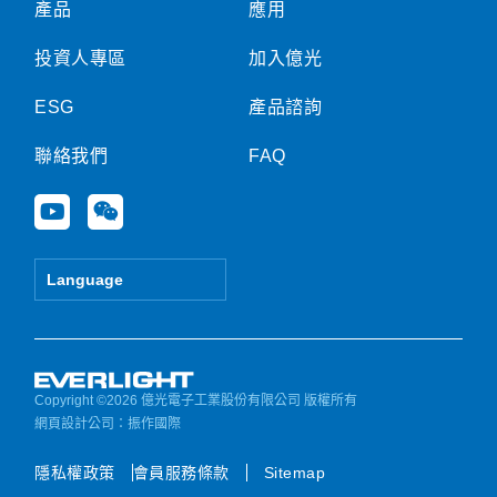
產品
應用
投資人專區
加入億光
ESG
產品諮詢
聯絡我們
FAQ
Y
W
o
e
u
i
t
x
Language
u
i
b
n
e
Copyright ©2026 億光電子工業股份有限公司 版權所有
網頁設計公司
：振作國際
隱私權政策
會員服務條款
Sitemap