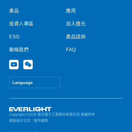
產品
應用
投資人專區
加入億光
ESG
產品諮詢
聯絡我們
FAQ
Y
W
o
e
u
i
t
x
Language
u
i
b
n
e
Copyright ©2026 億光電子工業股份有限公司 版權所有
網頁設計公司
：振作國際