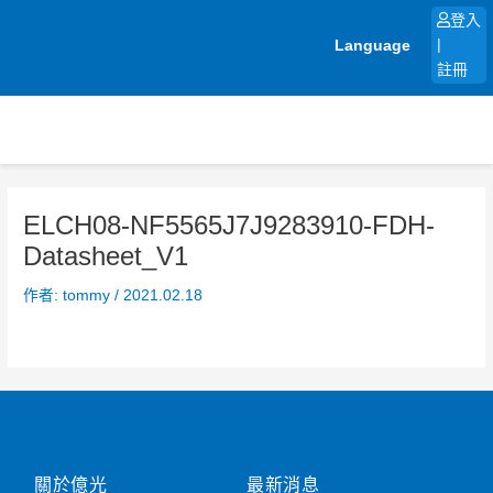
跳
登入
至
Language
|
主
註冊
要
內
容
ELCH08-NF5565J7J9283910-FDH-
Datasheet_V1
作者:
tommy
/
2021.02.18
關於億光
最新消息