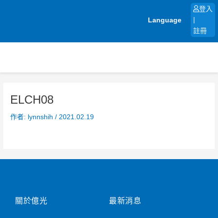
跳
登入
至
Language
|
主
註冊
要
內
容
ELCH08
作者:
lynnshih
/
2021.02.19
關於億光
最新消息