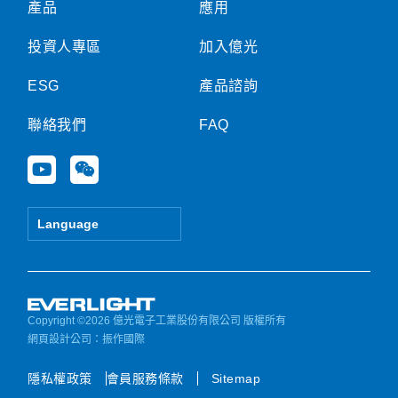
產品
應用
投資人專區
加入億光
ESG
產品諮詢
聯絡我們
FAQ
Y
W
o
e
u
i
t
x
Language
u
i
b
n
e
Copyright ©2026 億光電子工業股份有限公司 版權所有
網頁設計公司
：振作國際
隱私權政策
會員服務條款
Sitemap