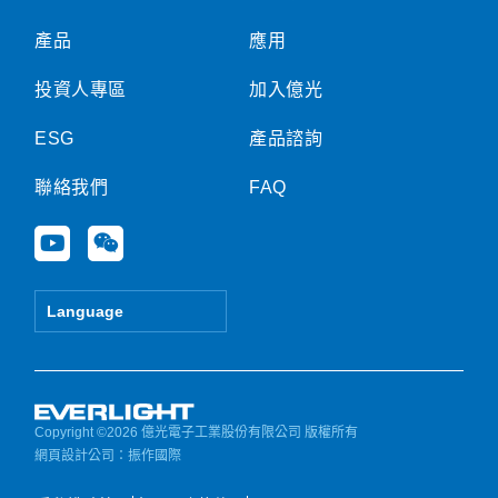
產品
應用
投資人專區
加入億光
ESG
產品諮詢
聯絡我們
FAQ
Y
W
o
e
u
i
t
x
Language
u
i
b
n
e
Copyright ©2026 億光電子工業股份有限公司 版權所有
網頁設計公司
：振作國際