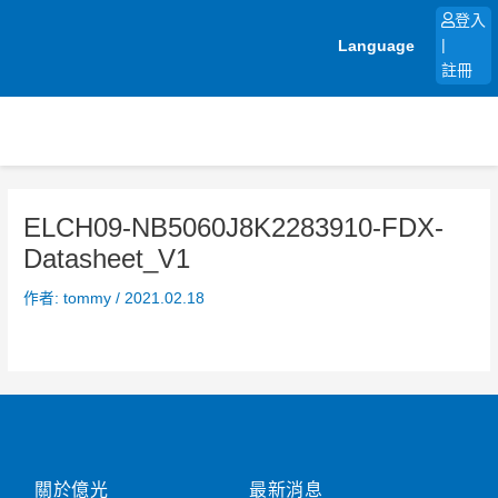
跳
登入
至
Language
|
主
註冊
要
內
容
ELCH09-NB5060J8K2283910-FDX-
Datasheet_V1
作者:
tommy
/
2021.02.18
關於億光
最新消息