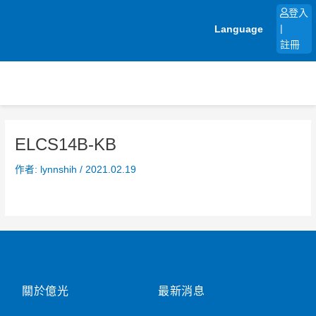
跳
登入
至
Language
|
主
註冊
要
內
容
ELCS14B-KB
作者:
lynnshih
/
2021.02.19
關於億光
最新消息