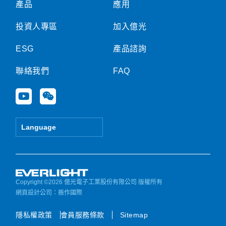
產品
應用
投資人專區
加入億光
ESG
產品諮詢
聯絡我們
FAQ
Y
W
o
e
u
i
t
x
Language
u
i
b
n
e
Copyright ©2026 億光電子工業股份有限公司 版權所有
網頁設計公司
：振作國際
隱私權政策
會員服務條款
Sitemap