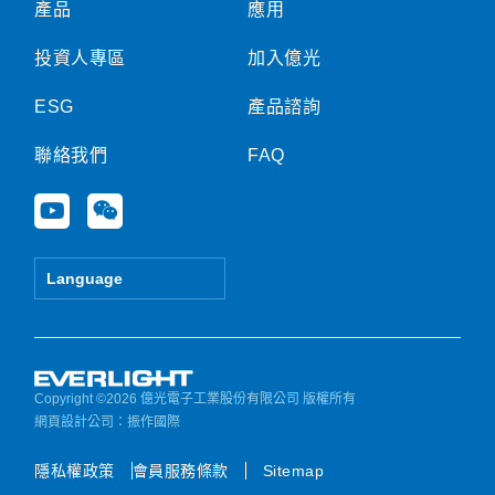
產品
應用
投資人專區
加入億光
ESG
產品諮詢
聯絡我們
FAQ
Y
W
o
e
u
i
t
x
Language
u
i
b
n
e
Copyright ©2026 億光電子工業股份有限公司 版權所有
網頁設計公司
：振作國際
隱私權政策
會員服務條款
Sitemap