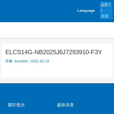
跳
登入
至
Language
|
主
註冊
要
內
容
ELCS14G-NB2025J6J7293910-F3Y
作者:
lynnshih
/
2021.02.19
關於億光
最新消息