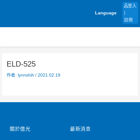
跳
登入
至
Language
|
主
註冊
要
內
容
ELD-525
作者:
lynnshih
/
2021.02.19
關於億光
最新消息