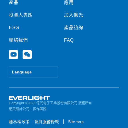
產品
應用
投資人專區
加入億光
ESG
產品諮詢
聯絡我們
FAQ
Y
W
o
e
u
i
t
x
Language
u
i
b
n
e
Copyright ©2026 億光電子工業股份有限公司 版權所有
網頁設計公司
：振作國際
隱私權政策
會員服務條款
Sitemap