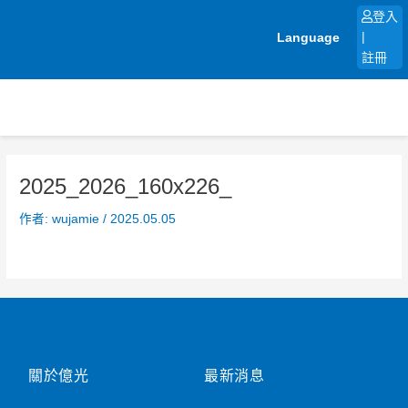
跳
登入
至
Language
|
主
註冊
要
內
容
2025_2026_160x226_
作者:
wujamie
/
2025.05.05
關於億光
最新消息