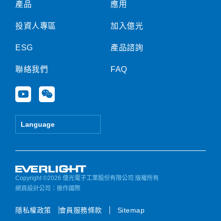
產品
應用
投資人專區
加入億光
ESG
產品諮詢
聯絡我們
FAQ
Y
W
o
e
u
i
t
x
Language
u
i
b
n
e
Copyright ©2026 億光電子工業股份有限公司 版權所有
網頁設計公司
：振作國際
隱私權政策
會員服務條款
Sitemap