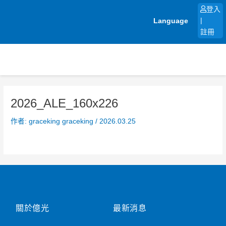
跳
登入
至
Language
|
主
註冊
要
內
容
2026_ALE_160x226
作者:
graceking graceking
/
2026.03.25
關於億光
最新消息