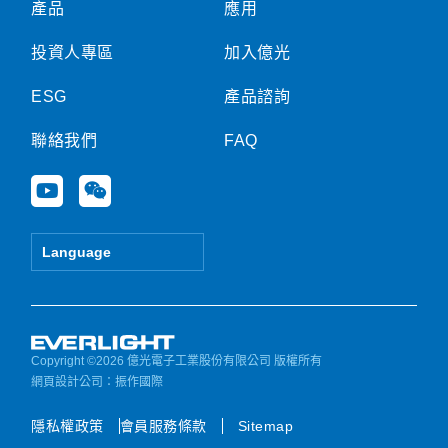
產品
應用
投資人專區
加入億光
ESG
產品諮詢
聯絡我們
FAQ
Y
W
o
e
u
i
t
x
Language
u
i
b
n
e
Copyright ©2026 億光電子工業股份有限公司 版權所有
網頁設計公司
：振作國際
隱私權政策
會員服務條款
Sitemap