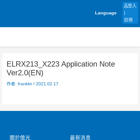
跳
登入
至
Language
|
主
註冊
要
內
容
ELRX213_X223 Application Note
Ver2.0(EN)
作者:
franklin
/
2021.02.17
關於億光
最新消息