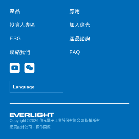
產品
應用
投資人專區
加入億光
ESG
產品諮詢
聯絡我們
FAQ
Y
W
o
e
u
i
t
x
Language
u
i
b
n
e
Copyright ©2026 億光電子工業股份有限公司 版權所有
網頁設計公司
：振作國際