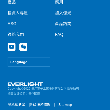
產品
應用
投資人專區
加入億光
ESG
產品諮詢
聯絡我們
FAQ
Y
W
o
e
u
i
t
x
Language
u
i
b
n
e
Copyright ©2026 億光電子工業股份有限公司 版權所有
網頁設計公司
：振作國際
隱私權政策
會員服務條款
Sitemap