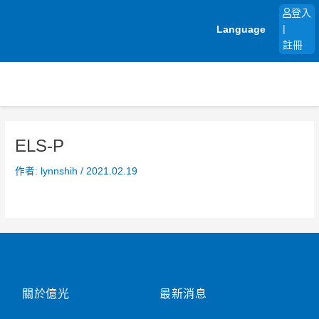
跳
登入
至
Language
|
主
註冊
要
內
容
ELS-P
作者:
lynnshih
/
2021.02.19
關於億光
最新消息