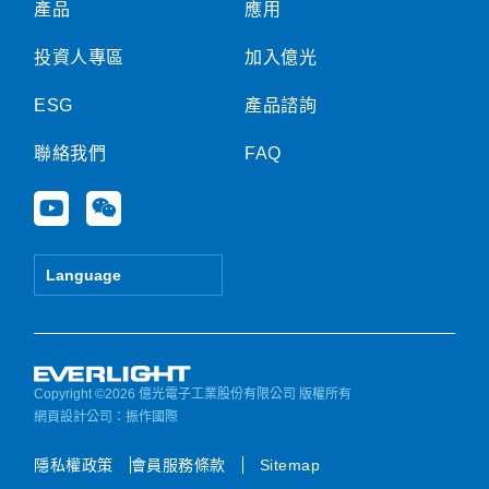
產品
應用
投資人專區
加入億光
ESG
產品諮詢
聯絡我們
FAQ
Y
W
o
e
u
i
t
x
Language
u
i
b
n
e
Copyright ©2026 億光電子工業股份有限公司 版權所有
網頁設計公司
：振作國際
隱私權政策
會員服務條款
Sitemap