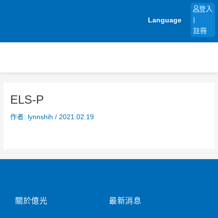
跳
登入
至
Language
|
主
註冊
要
內
容
ELS-P
作者:
lynnshih
/
2021.02.19
關於億光
最新消息