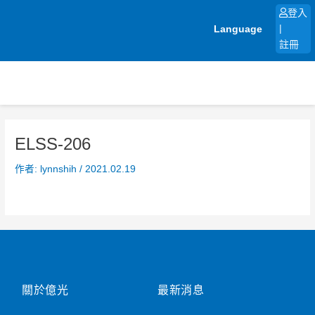
跳
登入
至
Language
|
主
註冊
要
內
容
ELSS-206
作者:
lynnshih
/
2021.02.19
關於億光
最新消息