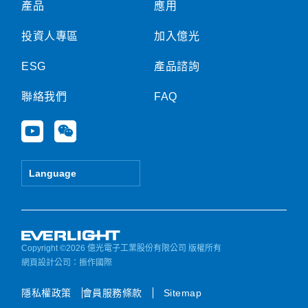
產品
應用
投資人專區
加入億光
ESG
產品諮詢
聯絡我們
FAQ
Y
W
o
e
u
i
t
x
Language
u
i
b
n
e
Copyright ©2026 億光電子工業股份有限公司 版權所有
網頁設計公司
：振作國際
隱私權政策
會員服務條款
Sitemap