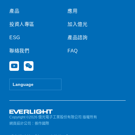
產品
應用
投資人專區
加入億光
ESG
產品諮詢
聯絡我們
FAQ
Y
W
o
e
u
i
t
x
Language
u
i
b
n
e
Copyright ©2026 億光電子工業股份有限公司 版權所有
網頁設計公司
：振作國際