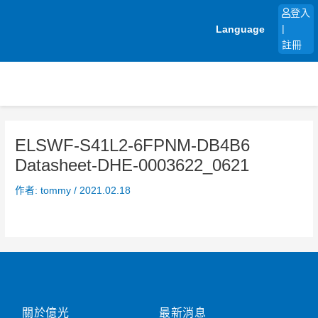
跳
登入
至
Language
|
主
註冊
要
內
容
ELSWF-S41L2-6FPNM-DB4B6
Datasheet-DHE-0003622_0621
作者:
tommy
/
2021.02.18
關於億光
最新消息