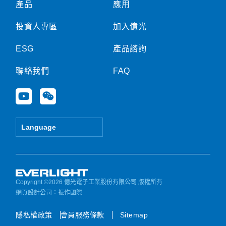
產品
應用
投資人專區
加入億光
ESG
產品諮詢
聯絡我們
FAQ
Y
W
o
e
u
i
t
x
Language
u
i
b
n
e
Copyright ©2026 億光電子工業股份有限公司 版權所有
網頁設計公司
：振作國際
隱私權政策
會員服務條款
Sitemap