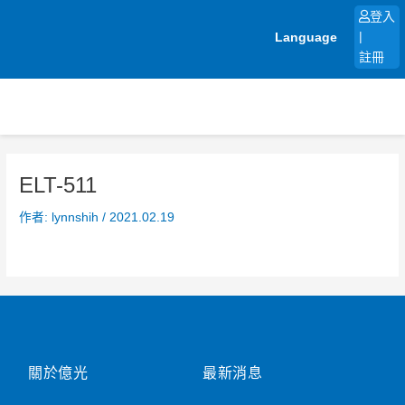
跳
登入
至
Language
|
主
註冊
要
內
容
ELT-511
作者:
lynnshih
/
2021.02.19
關於億光
最新消息