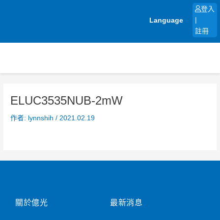
跳
登入
至
Language
|
主
註冊
要
內
容
ELUC3535NUB-2mW
作者:
lynnshih
/
2021.02.19
關於億光
最新消息