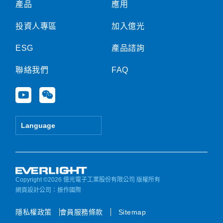
產品
應用
投資人專區
加入億光
ESG
產品諮詢
聯絡我們
FAQ
Y
W
o
e
u
i
t
x
Language
u
i
b
n
e
Copyright ©2026 億光電子工業股份有限公司 版權所有
網頁設計公司
：振作國際
隱私權政策
會員服務條款
Sitemap