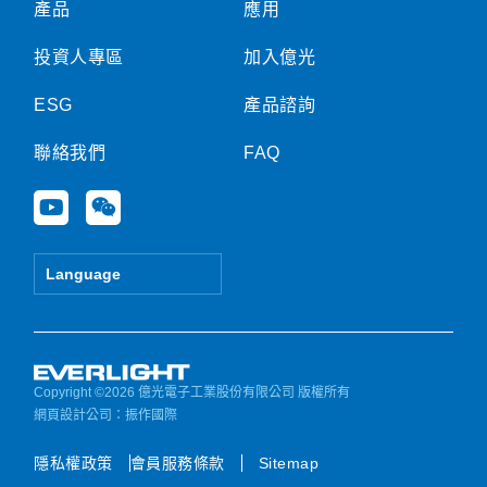
產品
應用
投資人專區
加入億光
ESG
產品諮詢
聯絡我們
FAQ
Y
W
o
e
u
i
t
x
Language
u
i
b
n
e
Copyright ©2026 億光電子工業股份有限公司 版權所有
網頁設計公司
：振作國際
隱私權政策
會員服務條款
Sitemap