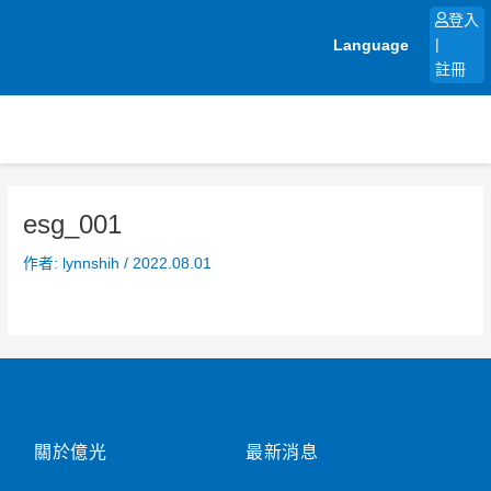
跳
登入
至
Language
|
主
註冊
要
內
容
esg_001
作者:
lynnshih
/
2022.08.01
關於億光
最新消息