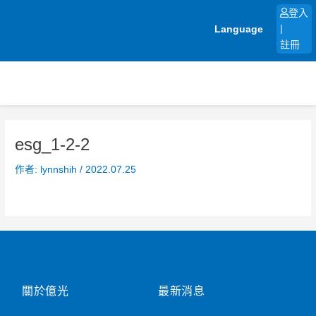
跳
登入
至
Language
|
主
註冊
要
內
容
esg_1-2-2
作者:
lynnshih
/
2022.07.25
關於億光
最新消息