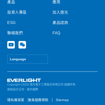
產品
應用
投資人專區
加入億光
ESG
產品諮詢
聯絡我們
FAQ
Y
W
o
e
u
i
t
x
Language
u
i
b
n
e
Copyright ©2026 億光電子工業股份有限公司 版權所有
網頁設計公司
：振作國際
隱私權政策
會員服務條款
Sitemap