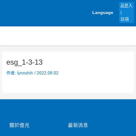
跳
登入
至
Language
|
主
註冊
要
內
容
esg_1-3-13
作者:
lynnshih
/
2022.08.02
關於億光
最新消息