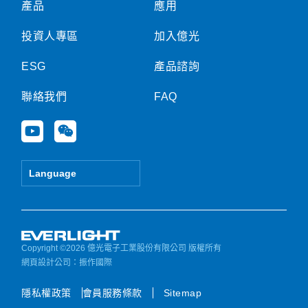
產品
應用
投資人專區
加入億光
ESG
產品諮詢
聯絡我們
FAQ
Y
W
o
e
u
i
t
x
Language
u
i
b
n
e
Copyright ©2026 億光電子工業股份有限公司 版權所有
網頁設計公司
：振作國際
隱私權政策
會員服務條款
Sitemap