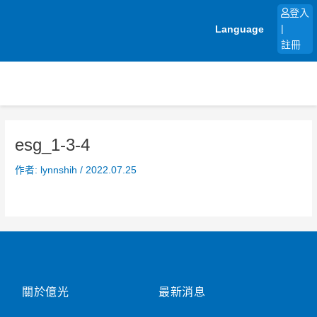
跳
登入
至
Language
|
主
註冊
要
內
容
esg_1-3-4
作者:
lynnshih
/
2022.07.25
關於億光
最新消息