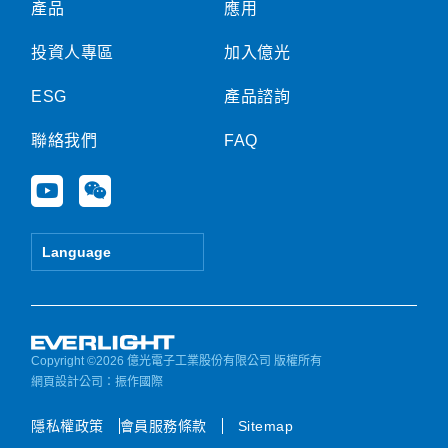
產品
應用
投資人專區
加入億光
ESG
產品諮詢
聯絡我們
FAQ
Y
W
o
e
u
i
t
x
Language
u
i
b
n
e
Copyright ©2026 億光電子工業股份有限公司 版權所有
網頁設計公司
：振作國際
隱私權政策
會員服務條款
Sitemap