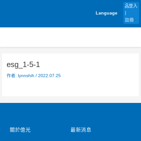
跳
登入
至
Language
|
主
註冊
要
內
容
esg_1-5-1
作者:
lynnshih
/
2022.07.25
關於億光
最新消息