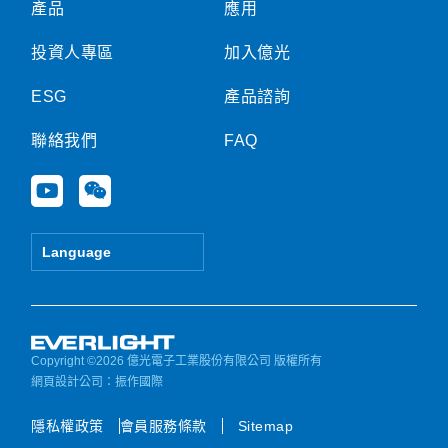
產品
應用
投資人專區
加入億光
ESG
產品諮詢
聯絡我們
FAQ
Y
W
o
e
u
i
t
x
Language
u
i
b
n
e
Copyright ©2026 億光電子工業股份有限公司 版權所有
網頁設計公司
：振作國際
隱私權政策
會員服務條款
Sitemap