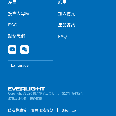
產品
應用
投資人專區
加入億光
ESG
產品諮詢
聯絡我們
FAQ
Y
W
o
e
u
i
t
x
Language
u
i
b
n
e
Copyright ©2026 億光電子工業股份有限公司 版權所有
網頁設計公司
：振作國際
隱私權政策
會員服務條款
Sitemap