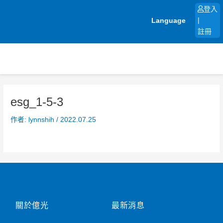
跳
登入
至
Language
|
主
註冊
要
內
容
esg_1-5-3
作者:
lynnshih
/
2022.07.25
關於億光
最新消息