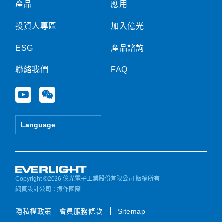
產品
應用
投資人專區
加入億光
ESG
產品諮詢
聯絡我們
FAQ
Y
W
o
e
u
i
t
x
Language
u
i
b
n
e
Copyright ©2026 億光電子工業股份有限公司 版權所有
網頁設計公司
：振作國際
隱私權政策
會員服務條款
Sitemap