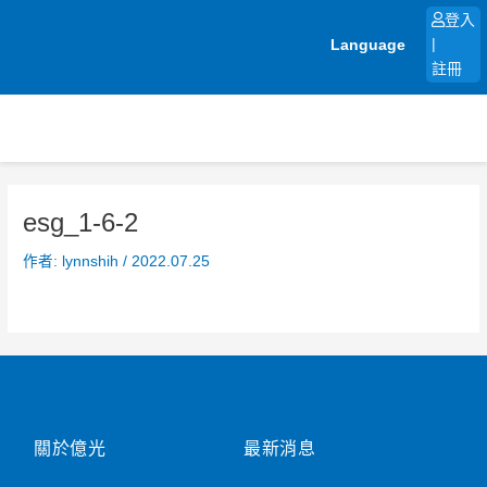
跳
登入
至
Language
|
主
註冊
要
內
容
esg_1-6-2
作者:
lynnshih
/
2022.07.25
關於億光
最新消息