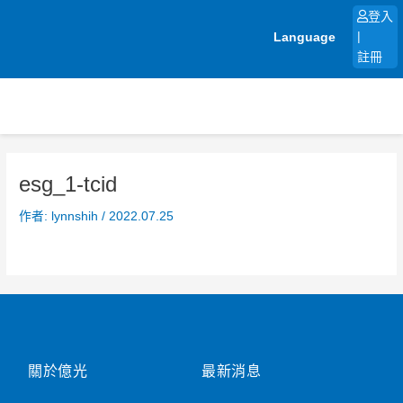
跳
登入
至
Language
|
主
註冊
要
內
容
esg_1-tcid
作者:
lynnshih
/
2022.07.25
關於億光
最新消息