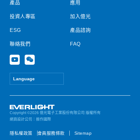
產品
應用
投資人專區
加入億光
ESG
產品諮詢
聯絡我們
FAQ
Y
W
o
e
u
i
t
x
Language
u
i
b
n
e
Copyright ©2026 億光電子工業股份有限公司 版權所有
網頁設計公司
：振作國際
隱私權政策
會員服務條款
Sitemap