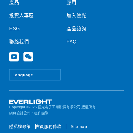
產品
應用
投資人專區
加入億光
ESG
產品諮詢
聯絡我們
FAQ
Y
W
o
e
u
i
t
x
Language
u
i
b
n
e
Copyright ©2026 億光電子工業股份有限公司 版權所有
網頁設計公司
：振作國際
隱私權政策
會員服務條款
Sitemap