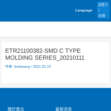
跳
登入
至
Language
|
主
註冊
要
內
容
ETR21100382-SMD C TYPE
MOLDING SERIES_20210111
作者:
lindawang
/
2021.02.19
關於億光
最新消息