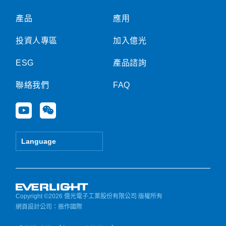
產品
應用
投資人專區
加入億光
ESG
產品諮詢
聯絡我們
FAQ
Y
W
o
e
u
i
t
x
Language
u
i
b
n
e
Copyright ©2026 億光電子工業股份有限公司 版權所有
網頁設計公司
：振作國際