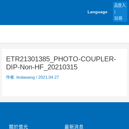
跳
登入
至
Language
|
主
註冊
要
內
容
ETR21301385_PHOTO-COUPLER-
DIP-Non-HF_20210315
作者:
lindawang
/
2021.04.27
關於億光
最新消息