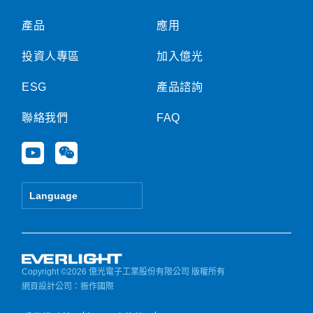
產品
應用
投資人專區
加入億光
ESG
產品諮詢
聯絡我們
FAQ
Y
W
o
e
u
i
t
x
Language
u
i
b
n
e
Copyright ©2026 億光電子工業股份有限公司 版權所有
網頁設計公司
：振作國際