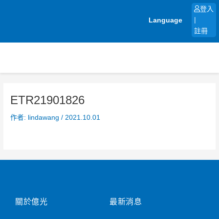
跳
登入
至
Language
|
主
註冊
要
內
容
ETR21901826
作者:
lindawang
/
2021.10.01
關於億光
最新消息