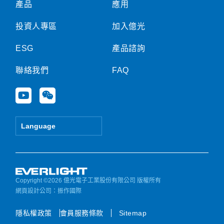
產品
應用
投資人專區
加入億光
ESG
產品諮詢
聯絡我們
FAQ
Y
W
o
e
u
i
t
x
Language
u
i
b
n
e
Copyright ©2026 億光電子工業股份有限公司 版權所有
網頁設計公司
：振作國際
隱私權政策
會員服務條款
Sitemap