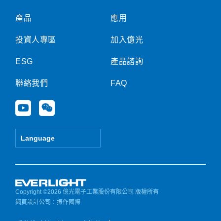
產品
應用
投資人專區
加入億光
ESG
產品諮詢
聯絡我們
FAQ
Y
W
o
e
u
i
t
x
Language
u
i
b
n
e
Copyright ©2026 億光電子工業股份有限公司 版權所有
網頁設計公司
：振作國際