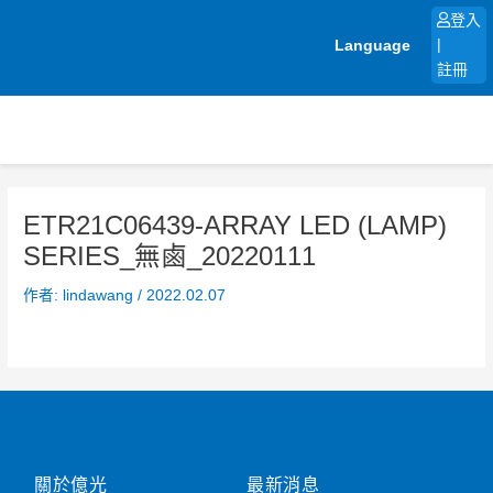
跳
登入
至
Language
|
主
註冊
要
內
容
ETR21C06439-ARRAY LED (LAMP)
SERIES_無鹵_20220111
作者:
lindawang
/
2022.02.07
關於億光
最新消息