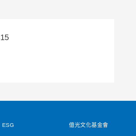
315
ESG
億光文化基金會