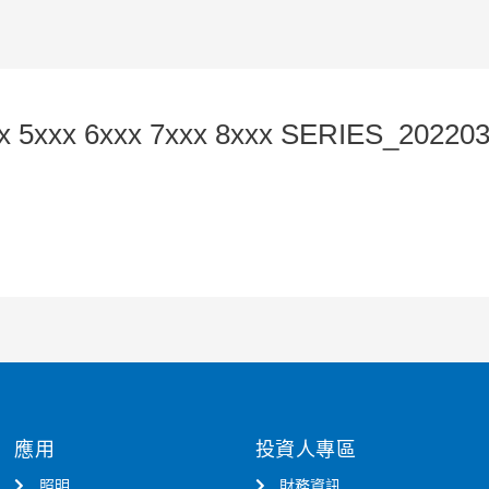
x 5xxx 6xxx 7xxx 8xxx SERIES_20220
應用
投資人專區
照明
財務資訊