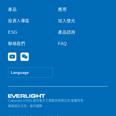
產品
應用
投資人專區
加入億光
ESG
產品諮詢
聯絡我們
FAQ
Y
W
o
e
u
i
t
x
Language
u
i
b
n
e
Copyright ©2026 億光電子工業股份有限公司 版權所有
網頁設計公司
：振作國際