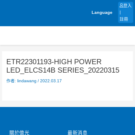
跳
登入
至
Language
|
主
註冊
要
內
容
ETR22301193-HIGH POWER
LED_ELCS14B SERIES_20220315
作者:
lindawang
/
2022.03.17
關於億光
最新消息