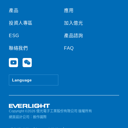
產品
應用
投資人專區
加入億光
ESG
產品諮詢
聯絡我們
FAQ
Y
W
o
e
u
i
t
x
Language
u
i
b
n
e
Copyright ©2026 億光電子工業股份有限公司 版權所有
網頁設計公司
：振作國際