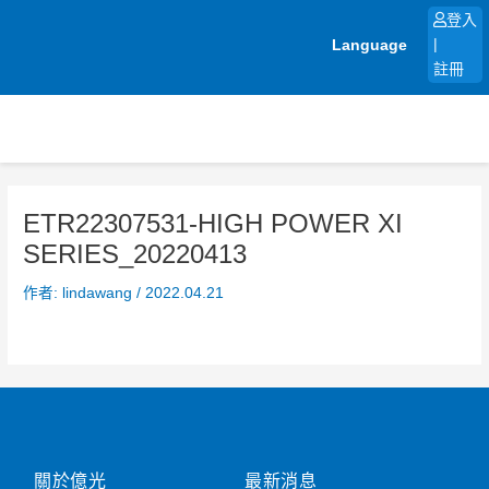
跳
登入
至
Language
|
主
註冊
要
內
容
ETR22307531-HIGH POWER XI
SERIES_20220413
作者:
lindawang
/
2022.04.21
關於億光
最新消息