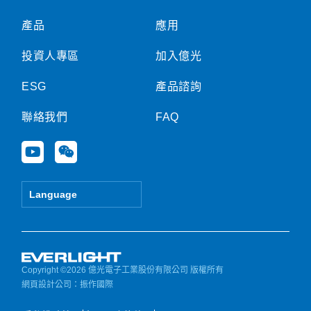
產品
應用
投資人專區
加入億光
ESG
產品諮詢
聯絡我們
FAQ
Y
W
o
e
u
i
t
x
Language
u
i
b
n
e
Copyright ©2026 億光電子工業股份有限公司 版權所有
網頁設計公司
：振作國際