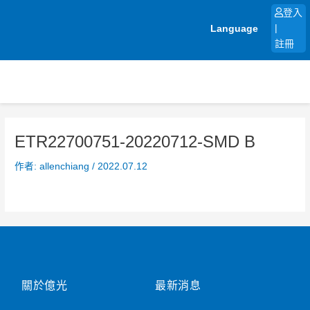
跳
登入
至
Language
|
主
註冊
要
內
容
ETR22700751-20220712-SMD B
作者:
allenchiang
/
2022.07.12
關於億光
最新消息