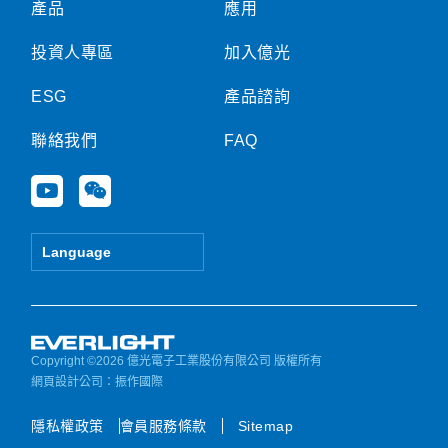
產品
應用
投資人專區
加入億光
ESG
產品諮詢
聯絡我們
FAQ
Y
W
o
e
u
i
t
x
Language
u
i
b
n
e
Copyright ©2026 億光電子工業股份有限公司 版權所有
網頁設計公司
：振作國際
隱私權政策
會員服務條款
Sitemap