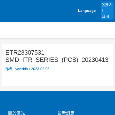
跳
登入
至
Language
|
主
註冊
要
內
容
ETR23307531-
SMD_ITR_SERIES_(PCB)_20230413
作者:
lynnshih
/
2023.05.08
關於億光
最新消息