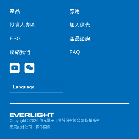
產品
應用
投資人專區
加入億光
ESG
產品諮詢
聯絡我們
FAQ
Y
W
o
e
u
i
t
x
Language
u
i
b
n
e
Copyright ©2026 億光電子工業股份有限公司 版權所有
網頁設計公司
：振作國際