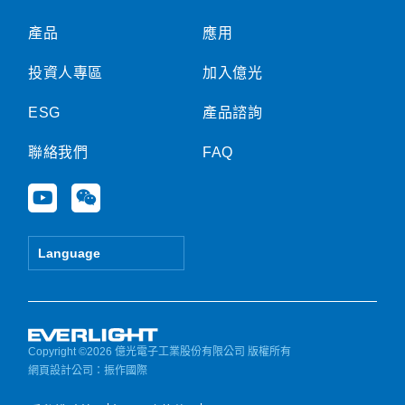
產品
應用
投資人專區
加入億光
ESG
產品諮詢
聯絡我們
FAQ
Y
W
o
e
u
i
t
x
Language
u
i
b
n
e
Copyright ©2026 億光電子工業股份有限公司 版權所有
網頁設計公司
：振作國際