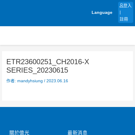
跳
登入
至
Language
|
主
註冊
要
內
容
ETR23600251_CH2016-X
SERIES_20230615
作者:
mandyhsiung
/
2023.06.16
關於億光
最新消息