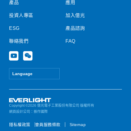
產品
應用
投資人專區
加入億光
ESG
產品諮詢
聯絡我們
FAQ
Y
W
o
e
u
i
t
x
Language
u
i
b
n
e
Copyright ©2026 億光電子工業股份有限公司 版權所有
網頁設計公司
：振作國際
隱私權政策
會員服務條款
Sitemap