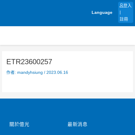
跳
登入
至
Language
|
主
註冊
要
內
容
ETR23600257
作者:
mandyhsiung
/
2023.06.16
關於億光
最新消息