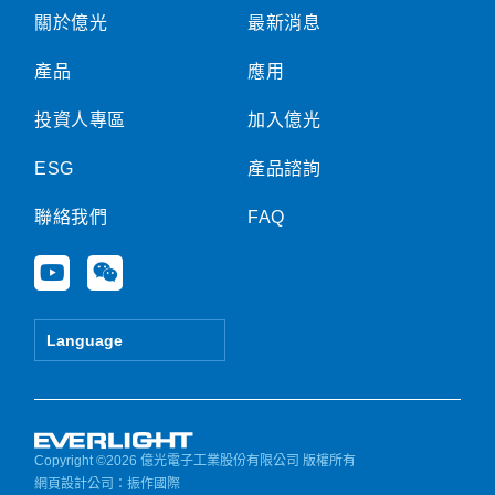
關於億光
最新消息
產品
應用
投資人專區
加入億光
ESG
產品諮詢
聯絡我們
FAQ
Y
W
o
e
u
i
t
x
Language
u
i
b
n
e
Copyright ©2026 億光電子工業股份有限公司 版權所有
網頁設計公司
：振作國際