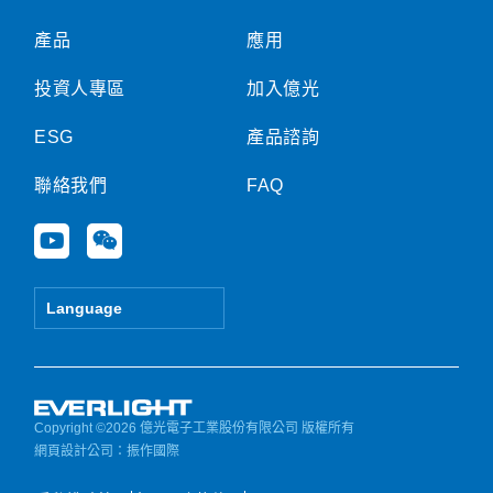
產品
應用
投資人專區
加入億光
ESG
產品諮詢
聯絡我們
FAQ
Y
W
o
e
u
i
t
x
Language
u
i
b
n
e
Copyright ©2026 億光電子工業股份有限公司 版權所有
網頁設計公司
：振作國際