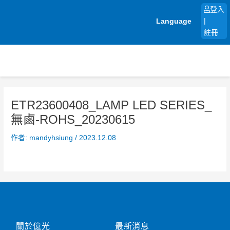
跳
登入
至
Language
|
主
註冊
要
內
容
ETR23600408_LAMP LED SERIES_
無鹵-ROHS_20230615
作者:
mandyhsiung
/
2023.12.08
關於億光
最新消息