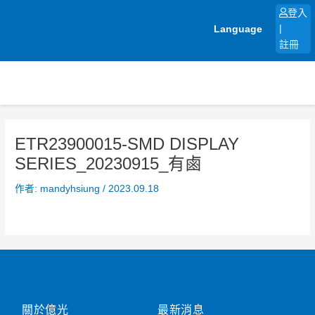
跳
登入
至
Language
|
主
註冊
要
內
容
ETR23900015-SMD DISPLAY
SERIES_20230915_有鹵
作者:
mandyhsiung
/
2023.09.18
關於億光
最新消息