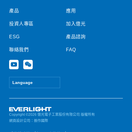
產品
應用
投資人專區
加入億光
ESG
產品諮詢
聯絡我們
FAQ
Y
W
o
e
u
i
t
x
Language
u
i
b
n
e
Copyright ©2026 億光電子工業股份有限公司 版權所有
網頁設計公司
：振作國際