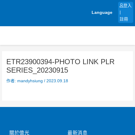
跳
登入
至
Language
|
主
註冊
要
內
容
ETR23900394-PHOTO LINK PLR
SERIES_20230915
作者:
mandyhsiung
/
2023.09.18
關於億光
最新消息