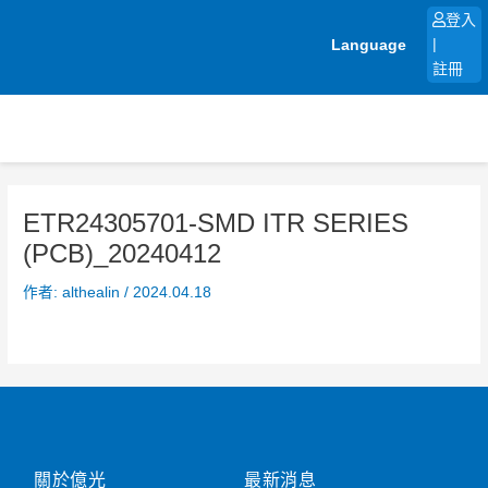
跳
登入
至
Language
|
主
註冊
要
內
容
ETR24305701-SMD ITR SERIES
(PCB)_20240412
作者:
althealin
/
2024.04.18
關於億光
最新消息