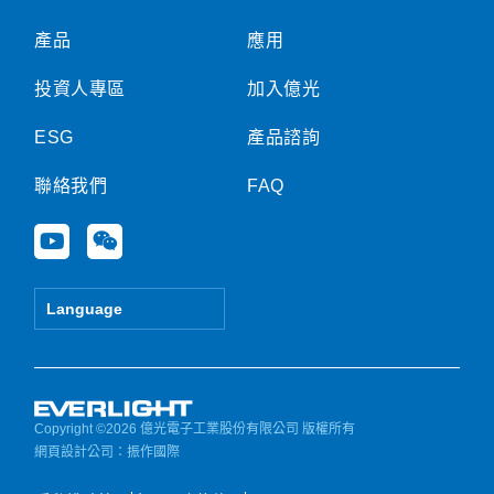
產品
應用
投資人專區
加入億光
ESG
產品諮詢
聯絡我們
FAQ
Y
W
o
e
u
i
t
x
Language
u
i
b
n
e
Copyright ©2026 億光電子工業股份有限公司 版權所有
網頁設計公司
：振作國際