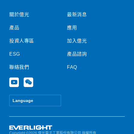
關於億光
最新消息
產品
應用
投資人專區
加入億光
ESG
產品諮詢
聯絡我們
FAQ
Y
W
o
e
u
i
t
x
Language
u
i
b
n
e
Copyright ©2026 億光電子工業股份有限公司 版權所有