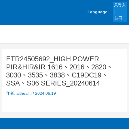
跳
登入
至
Language
|
主
註冊
要
內
容
ETR24505692_HIGH POWER
PIR&HIR&IR 1616、2016、2820、
3030、3535、3838、C19DC19、
SSA、S06 SERIES_20240614
作者:
althealin
/
2024.06.19