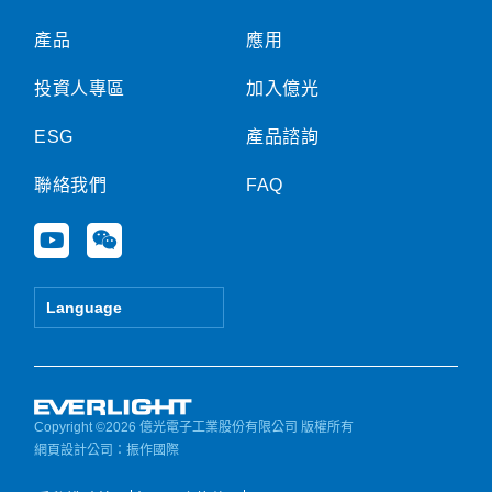
產品
應用
投資人專區
加入億光
ESG
產品諮詢
聯絡我們
FAQ
Y
W
o
e
u
i
t
x
Language
u
i
b
n
e
Copyright ©2026 億光電子工業股份有限公司 版權所有
網頁設計公司
：振作國際