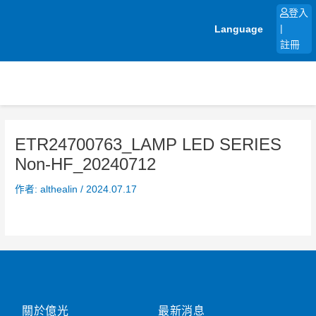
跳
登入
至
Language
|
主
註冊
要
內
容
ETR24700763_LAMP LED SERIES
Non-HF_20240712
作者:
althealin
/
2024.07.17
關於億光
最新消息