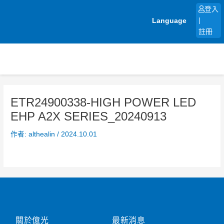
跳
登入
至
Language
|
主
註冊
要
內
容
ETR24900338-HIGH POWER LED
EHP A2X SERIES_20240913
作者:
althealin
/
2024.10.01
關於億光
最新消息