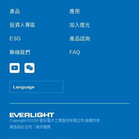
產品
應用
投資人專區
加入億光
ESG
產品諮詢
聯絡我們
FAQ
Y
W
o
e
u
i
t
x
Language
u
i
b
n
e
Copyright ©2026 億光電子工業股份有限公司 版權所有
網頁設計公司
：振作國際