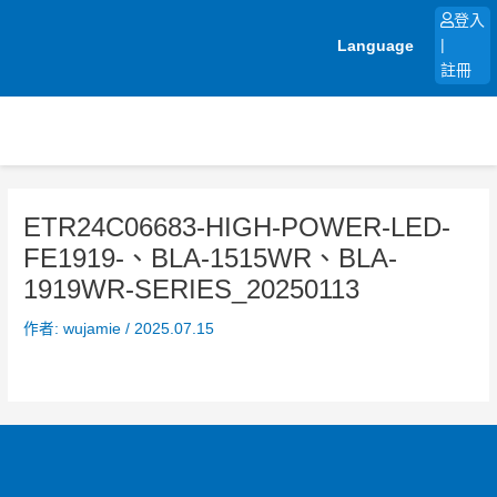
跳
登入
至
Language
|
主
註冊
要
內
容
ETR24C06683-HIGH-POWER-LED-
FE1919-、BLA-1515WR、BLA-
1919WR-SERIES_20250113
作者:
wujamie
/
2025.07.15