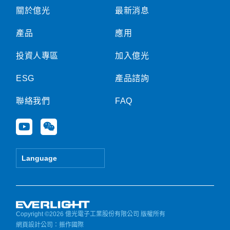
關於億光
最新消息
產品
應用
投資人專區
加入億光
ESG
產品諮詢
聯絡我們
FAQ
Y
W
o
e
u
i
t
x
Language
u
i
b
n
e
Copyright ©2026 億光電子工業股份有限公司 版權所有
網頁設計公司
：振作國際