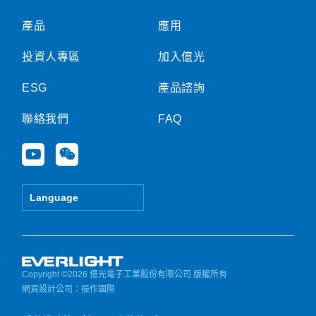
產品
應用
投資人專區
加入億光
ESG
產品諮詢
聯絡我們
FAQ
Y
W
o
e
u
i
t
x
Language
u
i
b
n
e
Copyright ©2026 億光電子工業股份有限公司 版權所有
網頁設計公司
：振作國際