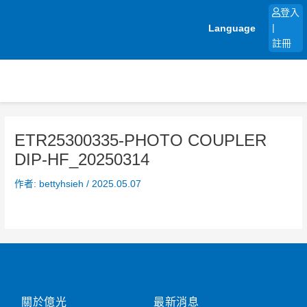
跳
登入
至
Language
|
主
註冊
要
內
容
ETR25300335-PHOTO COUPLER
DIP-HF_20250314
作者:
bettyhsieh
/
2025.05.07
關於億光
最新消息