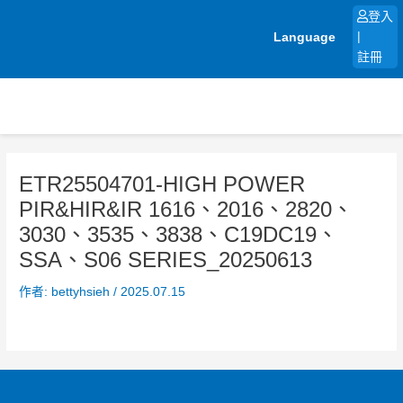
跳
登入
至
Language
|
主
註冊
要
內
容
ETR25504701-HIGH POWER
PIR&HIR&IR 1616、2016、2820、
3030、3535、3838、C19DC19、
SSA、S06 SERIES_20250613
作者:
bettyhsieh
/
2025.07.15