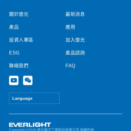
關於億光
最新消息
產品
應用
投資人專區
加入億光
ESG
產品諮詢
聯絡我們
FAQ
Y
W
o
e
u
i
t
x
Language
u
i
b
n
e
Copyright ©2026 億光電子工業股份有限公司 版權所有