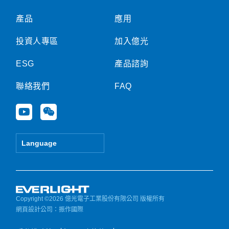
產品
應用
投資人專區
加入億光
ESG
產品諮詢
聯絡我們
FAQ
Y
W
o
e
u
i
t
x
Language
u
i
b
n
e
Copyright ©2026 億光電子工業股份有限公司 版權所有
網頁設計公司
：振作國際