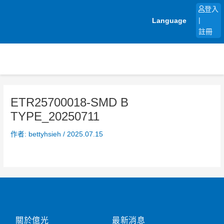
跳
登入
至
Language
|
主
註冊
要
內
容
ETR25700018-SMD B
TYPE_20250711
作者:
bettyhsieh
/
2025.07.15
關於億光
最新消息